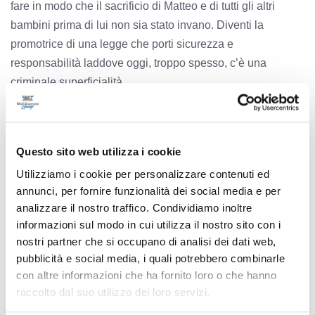
fare in modo che il sacrificio di Matteo e di tutti gli altri
bambini prima di lui non sia stato invano. Diventi la
promotrice di una legge che porti sicurezza e
responsabilità laddove oggi, troppo spesso, c’è una
criminale superficialità.
?Fiduciosa in un Suo riscontro e, soprattutto, in un Suo
intervento concreto.
?Con rispetto,
Questo sito web utilizza i cookie
?Nicoletta Sprecacè
Utilizziamo i cookie per personalizzare contenuti ed
annunci, per fornire funzionalità dei social media e per
analizzare il nostro traffico. Condividiamo inoltre
Madre di Matteo Brandimarti, a nome di tutti i genitori che
informazioni sul modo in cui utilizza il nostro sito con i
chiedono sicurezza per i propri figli.
nostri partner che si occupano di analisi dei dati web,
pubblicità e social media, i quali potrebbero combinarle
con altre informazioni che ha fornito loro o che hanno
TAG:
raccolto dal suo utilizzo dei loro servizi.
GIORGIA MELONI
MATTEO BRANDIMARTI