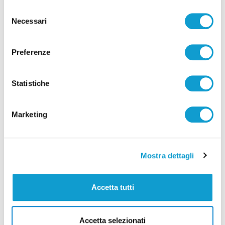
?NICOLETTA SPRECACÈ
Selezione
Necessari
del
consenso
Preferenze
Precedente
Aveva centinaia di immagini pedopornografiche sul
suo pc, arrestato 36enne della Riviera delle Palme
Statistiche
Marketing
Successivo
Fermo - Auto si ribalta dopo lo schianto con un
veicolo in sosta: un ferito
Mostra dettagli
Accetta tutti
Tutti gli articoli
Accetta selezionati