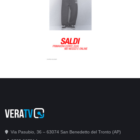
Via Pasubio, 36 – 63074 San Benedetto del Tronto (AP)