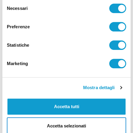
Calcio Serie C - Bongelli lascia la Samb e passa
Selezione
Necessari
del
alla Triestina
consenso
di Pierluigi Dorotei
Preferenze
Statistiche
Marketing
Pubblicità
Mostra dettagli
Accetta tutti
Accetta selezionati