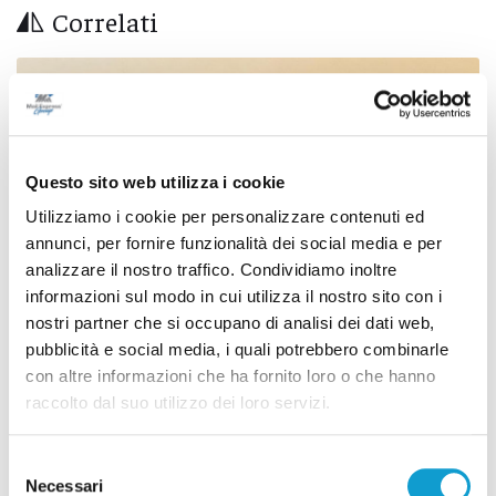
Correlati
Questo sito web utilizza i cookie
Utilizziamo i cookie per personalizzare contenuti ed
annunci, per fornire funzionalità dei social media e per
analizzare il nostro traffico. Condividiamo inoltre
informazioni sul modo in cui utilizza il nostro sito con i
nostri partner che si occupano di analisi dei dati web,
pubblicità e social media, i quali potrebbero combinarle
con altre informazioni che ha fornito loro o che hanno
Settore Giovanile Academy - Alessandro Re, da
raccolto dal suo utilizzo dei loro servizi.
Castelfidardo al Latina Calcio
di Rossella Luciani
Selezione
Necessari
del