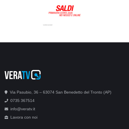
Via Pasubio, 36 – 63074 San Benedetto del Tronto (AP)
0735 367514
info@veratv.it
Lavora con noi