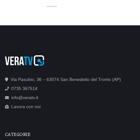
Via Pasubio, 36 – 63074 San Benedetto del Tronto (AP)
0735 367514
info@veratv.it
Lavora con noi
CATEGORIE