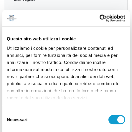
Successivo
San Benedetto - Lungomare, da oggi si paga
Questo sito web utilizza i cookie
parcheggiare sulle strisce blu
Utilizziamo i cookie per personalizzare contenuti ed
annunci, per fornire funzionalità dei social media e per
analizzare il nostro traffico. Condividiamo inoltre
Tutti gli articoli
informazioni sul modo in cui utilizza il nostro sito con i
nostri partner che si occupano di analisi dei dati web,
pubblicità e social media, i quali potrebbero combinarle
con altre informazioni che ha fornito loro o che hanno
raccolto dal suo utilizzo dei loro servizi.
Selezione
Correlati
Necessari
del
consenso