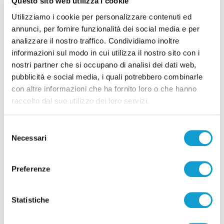
Questo sito web utilizza i cookie
Utilizziamo i cookie per personalizzare contenuti ed
Blitz antidroga al Montelago Celtic Festival:
annunci, per fornire funzionalità dei social media e per
12 persone segnalate
analizzare il nostro traffico. Condividiamo inoltre
informazioni sul modo in cui utilizza il nostro sito con i
di Rossella Luciani
nostri partner che si occupano di analisi dei dati web,
pubblicità e social media, i quali potrebbero combinarle
con altre informazioni che ha fornito loro o che hanno
raccolto dal suo utilizzo dei loro servizi.
Selezione
Necessari
del
Pubblicità
consenso
Preferenze
Statistiche