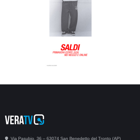
Via Pasubio, 36 – 63074 San Benedetto del Tronto (AP)