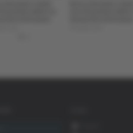
Borse schermate e 2mila
Borse schermate 
euro di profumi rubati, tre
euro di profumi r
denunciati nel fermano
denunciati nel 
di Rossella Luciani
di Rossella Luciani
GORIE
SOCIAL
Facebook
ca