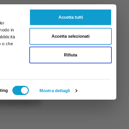
Sabato
8
Ago.
2026
ore 12:26
Accetta tutti
dei
 modo in
Accetta selezionati
ubblicità
o o che
tti
Rifiuta
ting
Mostra dettagli
ermano e