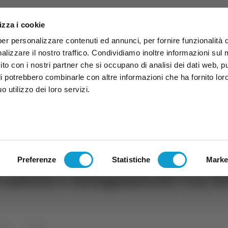
izza i cookie
per personalizzare contenuti ed annunci, per fornire funzionalità 
alizzare il nostro traffico. Condividiamo inoltre informazioni sul
 sito con i nostri partner che si occupano di analisi dei dati web, p
li potrebbero combinarle con altre informazioni che ha fornito lor
 utilizzo dei loro servizi.
ruzzo
TG
TV
Expo
Lavora Con Noi
Conta
TG
TRASMISSIONI
PALINSESTO
Preferenze
Statistiche
Marke
caduti e allagamenti tra F
che
Fermo