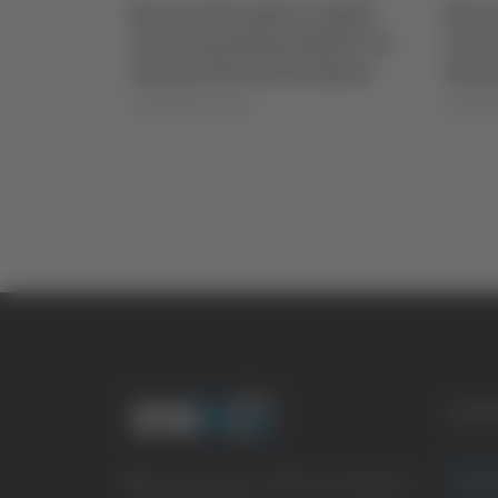
mate e 2mila
Borse schermate e 2mila
umi rubati, tre
euro di profumi rubati, tre
nel fermano
denunciati nel fermano
di Rossella Luciani
CATE
Crona
Via Pasubio, 36 – 63074 San Benedetto