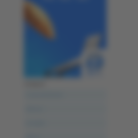
Categorie
A casa del diavolo
Abruzzo
Acropolis
Alle 21