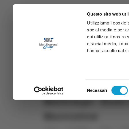
Questo sito web util
Utilizziamo i cookie 
social media e per an
cui utilizza il nostro
e social media, i qua
hanno raccolto dal suo
News
Sport
Marche
Ab
DIRETTA SAMB
DIRETTA TV
Selezione
Necessari
del
Maltempo - Rami 
consenso
Maceratese
Home
Categorie
Articoli
Mar