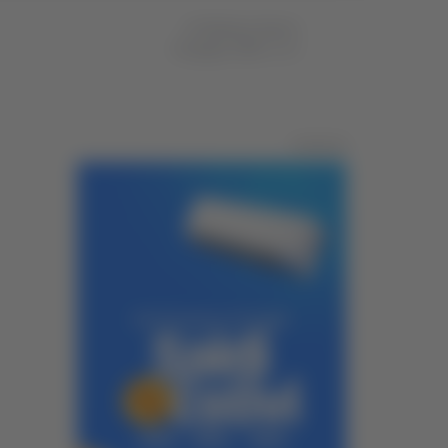
di Stefania Serino
03 giugno 2026
10:04
Pubblicità