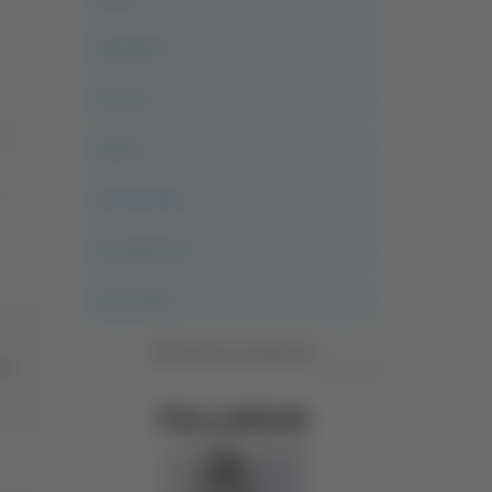
Altovalore
Ancona
ve
Articoli
Ascoli Calcio
Ascoli Piceno
Asso Story
Vedi tutte le categorie
aso
Pubblicità