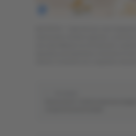
MACERATA - I Vigili del fuoco sono impegnati i
interessando il territorio regionale. Le provin
sono stati effettuati circa 50 interventi, e quell
riguardano principalmente la rimozione di rami e
interrati. Al momento non si segnalano situazioni
Precedente
Brescia-Ascoli 1-1: Partita sospesa per pioggia,
recupererà la mezz’ora finale