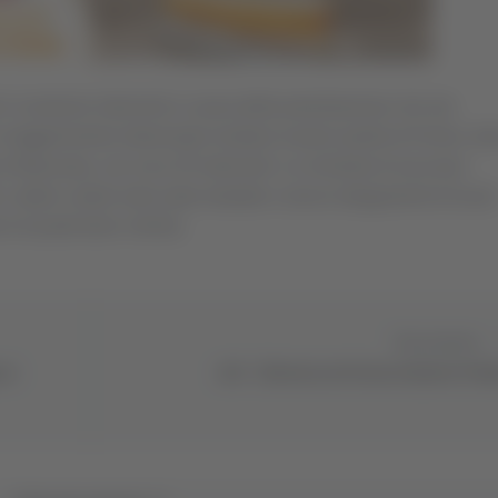
n numerosi interventi a causa della perturbazione che sta
ce maggiormente interessate risultano essere quella di Fermo, do
a di Macerata, con circa 25 interventi. Le richieste di soccorso
 alberi caduti sulla sede stradale e alcuni allagamenti di locali
 di particolare criticità.
Successivo
 si
A14 - Chiusura notturna stazione Ped