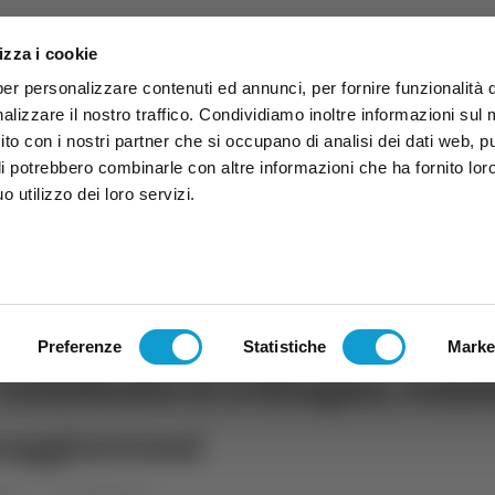
izza i cookie
per personalizzare contenuti ed annunci, per fornire funzionalità 
alizzare il nostro traffico. Condividiamo inoltre informazioni sul
 sito con i nostri partner che si occupano di analisi dei dati web, p
li potrebbero combinarle con altre informazioni che ha fornito lor
 utilizzo dei loro servizi.
ruzzo
TG
TV
Expo
Lavora Con Noi
Conta
TG
TRASMISSIONI
PALINSESTO
Preferenze
Statistiche
Marke
elebrato il 2 Giugno, cons
maggiorenni
che
Ascoli Piceno