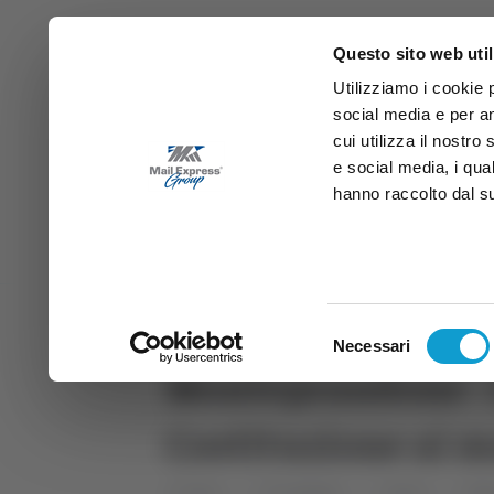
Questo sito web util
Utilizziamo i cookie 
social media e per an
cui utilizza il nostro
e social media, i qua
hanno raccolto dal suo
News
Sport
Marche
Ab
DIRETTA SAMB
DIRETTA TV
Selezione
Necessari
del
Monteprandone - C
consenso
Costituzione ai 
Home
Categorie
Articoli
Mar