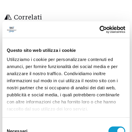
Correlati
Questo sito web utilizza i cookie
Utilizziamo i cookie per personalizzare contenuti ed
annunci, per fornire funzionalità dei social media e per
analizzare il nostro traffico. Condividiamo inoltre
informazioni sul modo in cui utilizza il nostro sito con i
nostri partner che si occupano di analisi dei dati web,
pubblicità e social media, i quali potrebbero combinarle
con altre informazioni che ha fornito loro o che hanno
raccolto dal suo utilizzo dei loro servizi.
Blitz antidroga al Montelago Celtic Festival:
12 persone segnalate
Selezione
Necessari