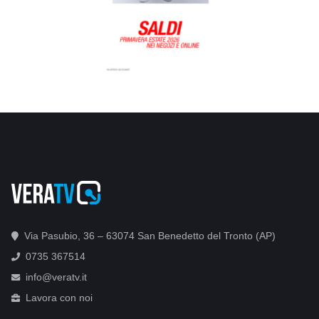
Via Pasubio, 36 – 63074 San Benedetto del Tronto (AP)
0735 367514
info@veratv.it
Lavora con noi