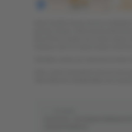
Dopo la bomba d’acqua che ieri si è abbattuta
giornata. Dunque, l’ultima mezzora della finale
Rizzo Pinna e Crespi), non è rischio: stasera, 
Domenica, alle 18, il match di ritorno al Del Du
Stamattina, intanto, per i bianconeri di mister
Infine: curioso il precedente rinvio tra le due 
Sfida slittata due volte
per neve
e poi recupera
Precedente
Ascoli Piceno - L’Isc Folignano-Maltignano alle
nazionali di badminton