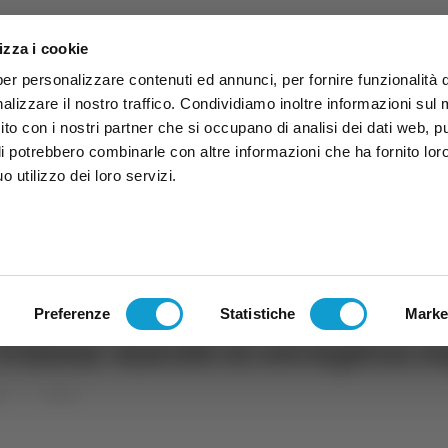
izza i cookie
per personalizzare contenuti ed annunci, per fornire funzionalità 
alizzare il nostro traffico. Condividiamo inoltre informazioni sul
 sito con i nostri partner che si occupano di analisi dei dati web, p
li potrebbero combinarle con altre informazioni che ha fornito lor
 utilizzo dei loro servizi.
ruzzo
TG
TV
Expo
Lavora Con Noi
Conta
TG
TRASMISSIONI
PALINSESTO
Preferenze
Statistiche
Marke
e: Union-Ascoli si recupera
rt
Calcio