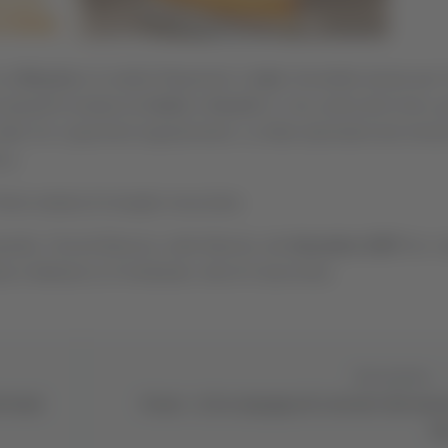
 su
Brescia
e lo stadio Rigamonti, il
sole
. Dovrebbe durare per l
 playoff di andata tra
Union
e
Ascoli
(1-1 ieri, prima del rinvio, g
dalle 19, si giocherà regolarmente. La sfida riprenderà dal minut
ca.
 Tomei seduta di risveglio muscolare.
squadre, l'Ascoli-Brescia, nelle Marche, del
dicembre 2007
tra i c
ta a febbraio (1-0 lombardo, rete di Caracciolo).
Successivo
 finali
Pesaro - al via campagna di contrasto alla zanz
ti