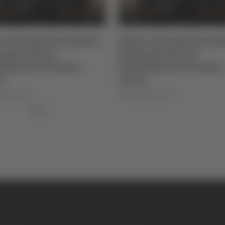
re Giovanile Academy -
Settore Giovanile Acad
andro Re, da
Alessandro Re, da
lfidardo al Latina
Castelfidardo al Latina
io
Calcio
lla Luciani
di Rossella Luciani