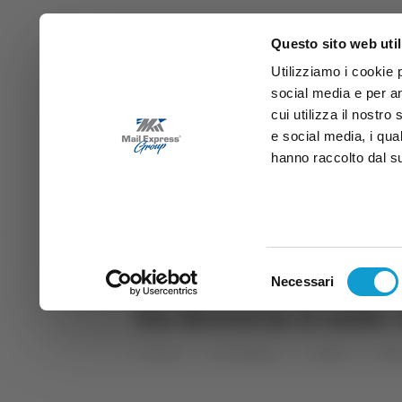
Questo sito web util
Utilizziamo i cookie 
social media e per an
cui utilizza il nostro
e social media, i qua
hanno raccolto dal suo
News
Sport
Marche
Ab
DIRETTA SAMB
DIRETTA TV
Selezione
Necessari
del
Su Brescia il sol
consenso
Home
Categorie
Articoli
Spo