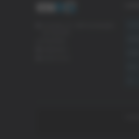
CATE
Crona
Via Pasubio, 36 – 63074 San Benedetto
del Tronto (AP)
Attual
0735 367514
info@veratv.it
Politi
Lavora con noi
Sport
TG
Copyrig