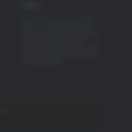
CREDITI
VeraTV (Vera News) è un marchio di TVP
ITALY S.r.l. – PEC: tvpitaly@arubapec.it
P.IVA e C.F. 02078550445 - Iscrizione ROC
n.23296 del 12/09/2012 Vera News è
testata giornalistica iscritta al Registro della
Stampa presso il Tribunale di Ascoli Piceno
al n.503 del 14/08/2012.
 S.p.A.