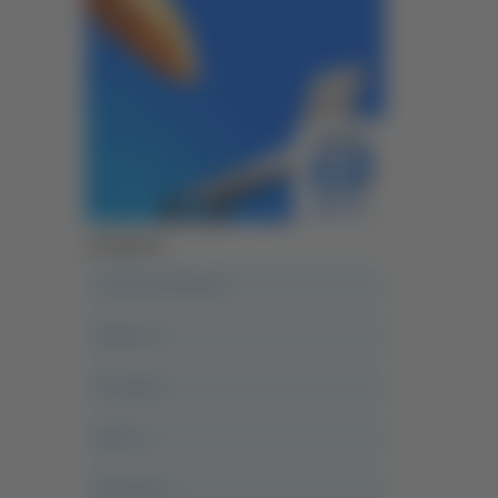
Categorie
A casa del diavolo
Abruzzo
Acropolis
Alle 21
Altovalore