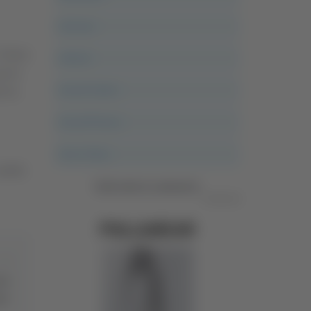
Ancona
’intera
Articoli
ol di
Ascoli Calcio
o 61.
Ascoli Piceno
Asso Story
adetti.
Vedi tutte le categorie
Pubblicità
ara
gre