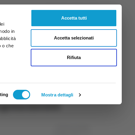
Venerdì
7
Ago.
2026
ore 16:18
Accetta tutti
dei
 modo in
Accetta selezionati
ubblicità
o o che
tti
Rifiuta
ting
Mostra dettagli
 regolarmente
di Michele Natalini
03 giugno 2026
11:43