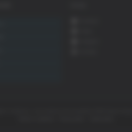
GORIE
SOCIAL
Facebook
ca
Twitter
ità
Instagram
ca
YouTube
ht © Il dominio e i suoi contenuti sono di proprietà di
Mail Express Group
Termini e condizioni
Privacy policy
Cookie policy