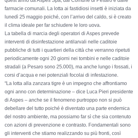
quest’anno da Aspes Spa, dal Comune di Pesaro e dalle
farmacie comunali. La lotta ai fastidiosi insetti è iniziata da
lunedì 25 maggio poiché, con l’arrivo del caldo, si è creato
il clima ideale per far schiudere le loro uova.
La tabella di marcia degli operatori di Aspes prevede
interventi di disinfestazione antilarvali nelle caditoie
pubbliche di tutti i quartieri della città che verranno ripetuti
periodicamente ogni 20 giorni nei tombini e nelle caditoie
stradali (a Pesaro sono 25.000), ma anche lungo i fossati, i
corsi d’acqua e nei potenziali focolai di infestazione.
“La lotta alla zanzara tigre è un impegno che affrontiamo
ogni anno con determinazione – dice Luca Pieri presidente
di Aspes – anche se il fenomeno purtroppo non si può
debellare del tutto poiché è diventato una parte endemica
del nostro ambiente, ma possiamo far sì che sia contenuto
con azioni di prevenzione e contrasto. Fondamentali sono
gli interventi che stiamo realizzando su più fronti, così