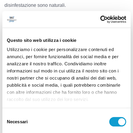
disinfestazione sono naturali.
Per le segnalazioni e la richiesta di disinfestazione della
zanzara tigre a Pesaro, si può scrivere un’email a
sportellozanzara@comune.pesaro.pu.it o chiamare il
numero unico di riferimento gestito da Aspes 0721 372498.
Questo sito web utilizza i cookie
Il servizio per il Verde Urbano e l’Igiene è attivo dal lunedì
Utilizziamo i cookie per personalizzare contenuti ed
al venerdì, dalle ore 08.30 alle 12.30
annunci, per fornire funzionalità dei social media e per
analizzare il nostro traffico. Condividiamo inoltre
informazioni sul modo in cui utilizza il nostro sito con i
nostri partner che si occupano di analisi dei dati web,
TAG:
pubblicità e social media, i quali potrebbero combinarle
PESARO
ZANZARA TIGRE
con altre informazioni che ha fornito loro o che hanno
raccolto dal suo utilizzo dei loro servizi.
Selezione
Precedente
Necessari
del
Su Brescia il sole: Union-Ascoli si recupera
consenso