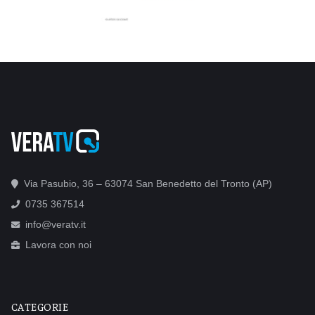
Via Pasubio, 36 – 63074 San Benedetto del Tronto (AP)
0735 367514
info@veratv.it
Lavora con noi
CATEGORIE