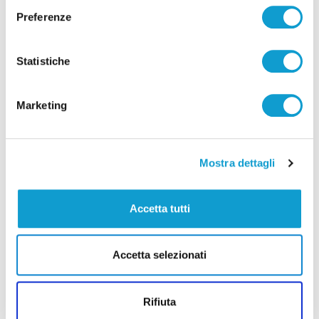
regolarmente
Preferenze
Statistiche
Successivo
Pesaro - Dal 13 al 20 giugno la 62esima Mostra
Internazionale del Nuovo Cinema
Marketing
Mostra dettagli
Tutti gli articoli
Accetta tutti
Accetta selezionati
Correlati
Rifiuta