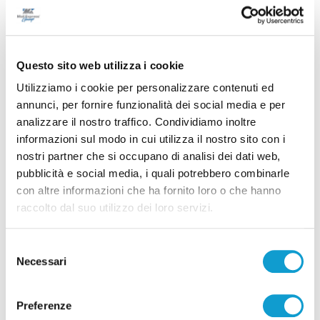
Questo sito web utilizza i cookie
Utilizziamo i cookie per personalizzare contenuti ed
annunci, per fornire funzionalità dei social media e per
analizzare il nostro traffico. Condividiamo inoltre
informazioni sul modo in cui utilizza il nostro sito con i
nostri partner che si occupano di analisi dei dati web,
Samb-Lanciano 4-0, entrano Sgarbi e Perrotta
pubblicità e social media, i quali potrebbero combinarle
e cambia tutto, doppietta di Faggioli
con altre informazioni che ha fornito loro o che hanno
raccolto dal suo utilizzo dei loro servizi.
di Pier Paolo Flammini
Selezione
Necessari
del
consenso
Preferenze