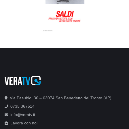
Via Pasubio, 36 – 63074 San Benedetto del Tronto (AP)
0735 367514
info@veratv.it
Lavora con noi