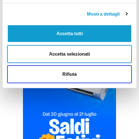
Mostra dettagli
Accetta tutti
Accetta selezionati
Pubblicità
Rifiuta