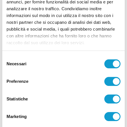
annunci, per fornire funzionalità dei social media e per
analizzare il nostro traffico. Condividiamo inoltre
Correlati
informazioni sul modo in cui utilizza il nostro sito con i
nostri partner che si occupano di analisi dei dati web,
pubblicità e social media, i quali potrebbero combinarle
con altre informazioni che ha fornito loro o che hanno
raccolto dal suo utilizzo dei loro servizi.
Selezione
Necessari
del
consenso
Preferenze
Statistiche
Settore Giovanile Academy - Alessandro Re, da
Castelfidardo al Latina Calcio
Marketing
di Rossella Luciani