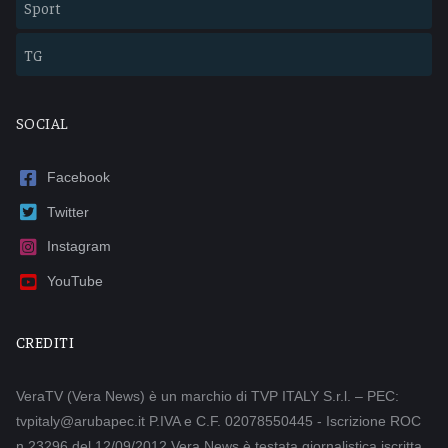
Sport
TG
SOCIAL
Facebook
Twitter
Instagram
YouTube
CREDITI
VeraTV (Vera News) è un marchio di TVP ITALY S.r.l. – PEC:
tvpitaly@arubapec.it P.IVA e C.F. 02078550445 - Iscrizione ROC
n.23296 del 12/09/2012 Vera News è testata giornalistica iscritta