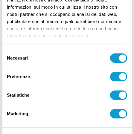
Correlati
informazioni sul modo in cui utilizza il nostro sito con i
nostri partner che si occupano di analisi dei dati web,
pubblicità e social media, i quali potrebbero combinarle
con altre informazioni che ha fornito loro o che hanno
raccolto dal suo utilizzo dei loro servizi.
Selezione
Necessari
del
consenso
Preferenze
Statistiche
Ritrovati in Nepal i corpi di 5 alpinisti morti,
c’è anche il teramano Di Marcello
Marketing
di Rossella Luciani