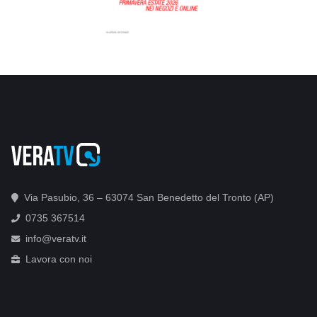
Via Pasubio, 36 – 63074 San Benedetto del Tronto (AP)
0735 367514
info@veratv.it
Lavora con noi