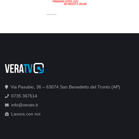
Via Pasubio, 36 – 63074 San Benedetto del Tronto (AP)
0735 367514
info@veratv.it
Lavora con noi