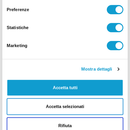
Correlati
Preferenze
Statistiche
Marketing
Mostra dettagli
Accetta tutti
Ritrovati in Nepal i corpi di 5 alpinisti morti,
c’è anche il teramano Di Marcello
Accetta selezionati
di Rossella Luciani
Rifiuta