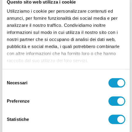
Questo sito web utilizza i cookie
Utilizziamo i cookie per personalizzare contenuti ed
Ascoli Piceno - Pennelli volano sui cavi
annunci, per fornire funzionalità dei social media e per
dell’alta tensione e restano in bilico su un
analizzare il nostro traffico. Condividiamo inoltre
albero
informazioni sul modo in cui utilizza il nostro sito con i
di Rossella Luciani
nostri partner che si occupano di analisi dei dati web,
pubblicità e social media, i quali potrebbero combinarle
con altre informazioni che ha fornito loro o che hanno
raccolto dal suo utilizzo dei loro servizi.
Selezione
Necessari
del
Pubblicità
consenso
Preferenze
Statistiche