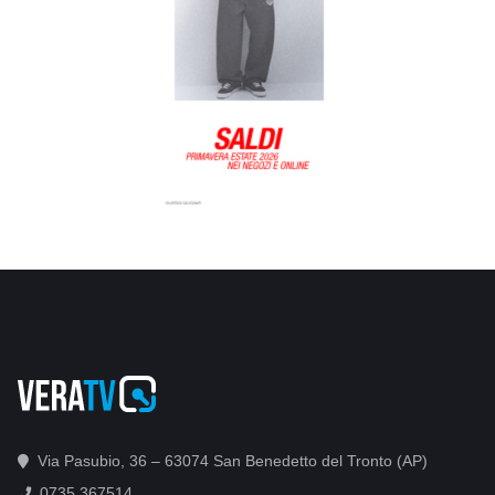
Via Pasubio, 36 – 63074 San Benedetto del Tronto (AP)
0735 367514