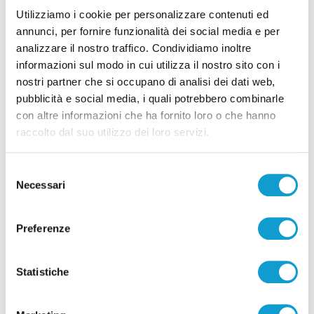
Utilizziamo i cookie per personalizzare contenuti ed
Samb-Lanciano 4-0, entrano Sgarbi e Perrotta
annunci, per fornire funzionalità dei social media e per
e cambia tutto, doppietta di Faggioli
analizzare il nostro traffico. Condividiamo inoltre
di Pier Paolo Flammini
informazioni sul modo in cui utilizza il nostro sito con i
nostri partner che si occupano di analisi dei dati web,
pubblicità e social media, i quali potrebbero combinarle
con altre informazioni che ha fornito loro o che hanno
raccolto dal suo utilizzo dei loro servizi.
Selezione
Pubblicità
Necessari
del
consenso
Preferenze
Statistiche