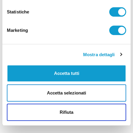
Statistiche
Marketing
Mostra dettagli
Samb-Lanciano 4-0, entrano Sgarbi e Perrotta
Accetta tutti
e cambia tutto, doppietta di Faggioli
di Pier Paolo Flammini
Accetta selezionati
Rifiuta