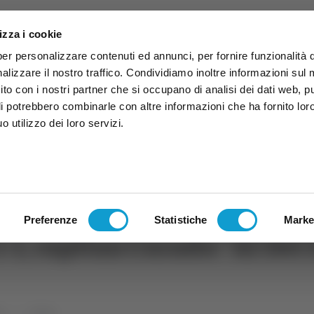
izza i cookie
per personalizzare contenuti ed annunci, per fornire funzionalità 
alizzare il nostro traffico. Condividiamo inoltre informazioni sul
 sito con i nostri partner che si occupano di analisi dei dati web, p
li potrebbero combinarle con altre informazioni che ha fornito lor
 utilizzo dei loro servizi.
ruzzo
TG
TV
Expo
Lavora Con Noi
Conta
TG
TRASMISSIONI
PALINSESTO
Preferenze
Statistiche
Marke
1-1, capitan Curado: "Al De
rt
Calcio