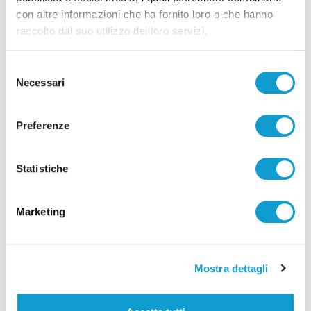
con altre informazioni che ha fornito loro o che hanno
raccolto dal suo utilizzo dei loro servizi.
Selezione
Necessari
del
consenso
Preferenze
Samb-Lanciano 4-0, entrano Sgarbi e Perrotta
e cambia tutto, doppietta di Faggioli
Statistiche
di Pier Paolo Flammini
Marketing
Mostra dettagli
Pubblicità