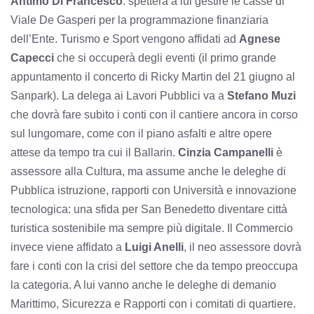
Antimo Di Francesco
: spetterà a lui gestire le casse di
Viale De Gasperi per la programmazione finanziaria
dell’Ente. Turismo e Sport vengono affidati ad
Agnese
Capecci
che si occuperà degli eventi (il primo grande
appuntamento il concerto di Ricky Martin del 21 giugno al
Sanpark). La delega ai Lavori Pubblici va a
Stefano Muzi
che dovrà fare subito i conti con il cantiere ancora in corso
sul lungomare, come con il piano asfalti e altre opere
attese da tempo tra cui il Ballarin.
Cinzia Campanelli
è
assessore alla Cultura, ma assume anche le deleghe di
Pubblica istruzione, rapporti con Università e innovazione
tecnologica: una sfida per San Benedetto diventare città
turistica sostenibile ma sempre più digitale. Il Commercio
invece viene affidato a
Luigi Anelli
, il neo assessore dovrà
fare i conti con la crisi del settore che da tempo preoccupa
la categoria. A lui vanno anche le deleghe di demanio
Marittimo, Sicurezza e Rapporti con i comitati di quartiere.