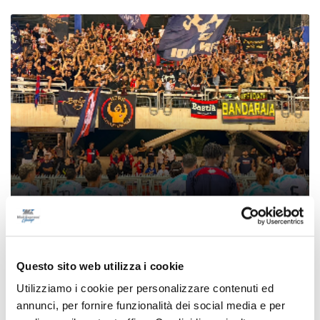
Coppa Italia Serie C - Biglietti ancora bloccati
per il derby tra Pescara e Samb: decide il
Questo sito web utilizza i cookie
Comitato sicurezza
Utilizziamo i cookie per personalizzare contenuti ed
di Pierluigi Dorotei
annunci, per fornire funzionalità dei social media e per