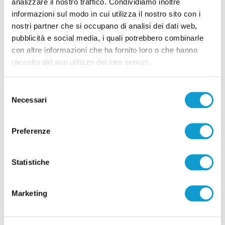
analizzare il nostro traffico. Condividiamo inoltre
informazioni sul modo in cui utilizza il nostro sito con i
nostri partner che si occupano di analisi dei dati web,
pubblicità e social media, i quali potrebbero combinarle
con altre informazioni che ha fornito loro o che hanno
raccolto dal suo utilizzo dei loro servizi.
Pubblicità
Selezione
Necessari
del
consenso
Preferenze
Statistiche
Marketing