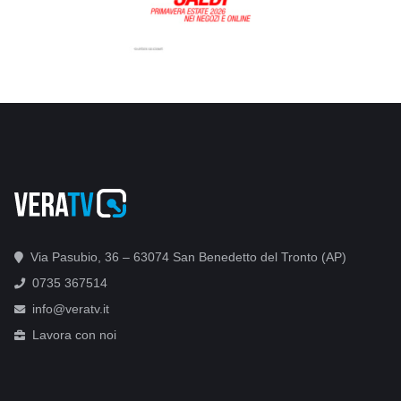
Via Pasubio, 36 – 63074 San Benedetto del Tronto (AP)
0735 367514
info@veratv.it
Lavora con noi