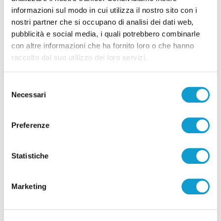
informazioni sul modo in cui utilizza il nostro sito con i
nostri partner che si occupano di analisi dei dati web,
pubblicità e social media, i quali potrebbero combinarle
con altre informazioni che ha fornito loro o che hanno
Pubblicità
raccolto dal suo utilizzo dei loro servizi.
Selezione
Necessari
del
consenso
Preferenze
Statistiche
Marketing