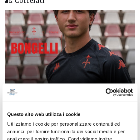
Calcio Serie C - Bongelli lascia la Samb e passa
alla Triestina
Questo sito web utilizza i cookie
di Pierluigi Dorotei
Utilizziamo i cookie per personalizzare contenuti ed
annunci, per fornire funzionalità dei social media e per
analizzare il nostro traffico. Condividiamo inoltre