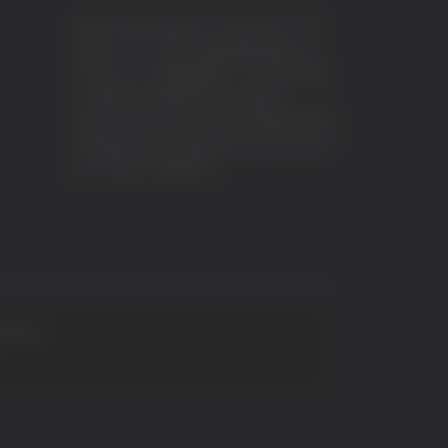
VeraTV (Vera News) è un marchio di TVP
ITALY S.r.l. – PEC: tvpitaly@arubapec.it
P.IVA e C.F. 02078550445 - Iscrizione ROC
n.23296 del 12/09/2012 Vera News è
testata giornalistica iscritta al Registro della
Stampa presso il Tribunale di Ascoli Piceno
al n.503 del 14/08/2012.
 S.p.A.