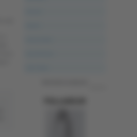
Ancona
mi agli
Articoli
i in
Ascoli Calcio
tito
 Fermo.
Ascoli Piceno
agine
Asso Story
Vedi tutte le categorie
Pubblicità
ere
eri