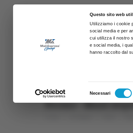
Questo sito web util
Utilizziamo i cookie 
social media e per an
cui utilizza il nostro
e social media, i qua
hanno raccolto dal suo
News
Sport
Marche
Ab
DIRETTA SAMB
DIRETTA TV
Selezione
Necessari
del
Fermo - Maxi sequ
consenso
Home
Categorie
Articoli
Mar