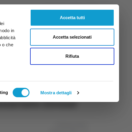
Venerdì
7
Ago.
2026
ore 15:15
Accetta tutti
dei
 modo in
Accetta selezionati
ubblicità
o o che
tti
Rifiuta
ting
Mostra dettagli
enunciato 21enne
di Stefania Serino
20 gennaio 2025
12:46