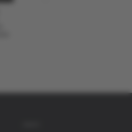
 alle porte di Ascoli
Incendio alle porte di Asco
un residente colto
Piceno, un residente colto
to
da infarto
nquino
di Sergio Cinquino
CREDITI