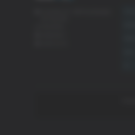
Crona
Via Pasubio, 36 – 63074 San Benedetto
del Tronto (AP)
Attual
0735 367514
info@veratv.it
Politi
Lavora con noi
Sport
TG
Copyrig