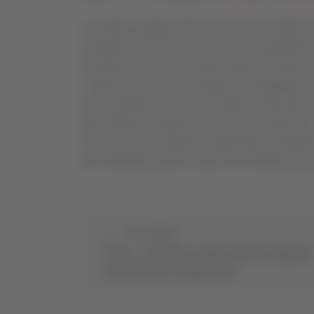
Si è fatto recapitare 58 chili di fuochi d’artifici
carabinieri il 21enne che ora dovrà rispondere d
standard di sicurezza imposti dalla normativa 
L’autore del reato, nel tentativo di proteggere la
punto spedizioni per Poste Italiane indicando qua
dall’inatteso recapito dei tre colli, ha verificato
A quel punto è scattato il sequestrato il materia
per l’identificazione di colui che ha fabbricato g
Precedente
Fermo - Omicidio a La Salle, chiesto il giudizio
immediato per Sohaib Teima