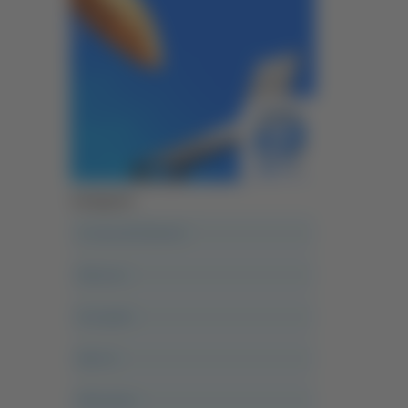
Categorie
A casa del diavolo
Abruzzo
Acropolis
Alle 21
Altovalore