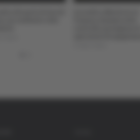
i Ascoli
Incendio a Montorio al
Incendio
colto
Vomano, fiamme sotto
Piceno, 
controllo: proseguono le
da infar
operazioni di spegnimento
di Sergio Ci
di Sergio Cinquino
GORIE
SOCIAL