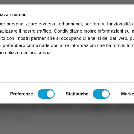
izza i cookie
per personalizzare contenuti ed annunci, per fornire funzionalità 
alizzare il nostro traffico. Condividiamo inoltre informazioni sul
 sito con i nostri partner che si occupano di analisi dei dati web, p
li potrebbero combinarle con altre informazioni che ha fornito lor
 utilizzo dei loro servizi.
ruzzo
TG
TV
Expo
Lavora Con Noi
Conta
TG
TRASMISSIONI
PALINSESTO
Preferenze
Statistiche
Marke
estro di fuochi illegali, d
che
Fermo