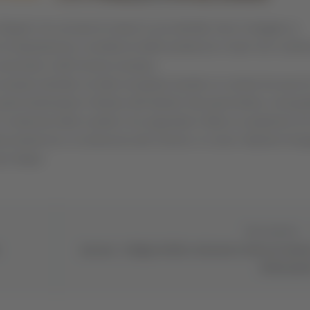
o illegali e ha cercato di celare la sua identità. Non è sfuggito ai
i importazione e vendita di artifizi pirotecnici e beni non confor
nazionale e dell’Unione europea.
 propria identità, ha fatto recapitare tramite un corriere tre pacch
le destinatario il titolare dell’attività. Ma quest’ultimo, insospet
 il contenuto delle scatole e ha segnalato il fatto ai carabinieri di
le pirotecnico e la denuncia del 21enne. In corso l’attività d’ind
li ordigni.
Successivo
Ancona - Ordigno bellico rinvenuto vicino al canti
di Fincanti