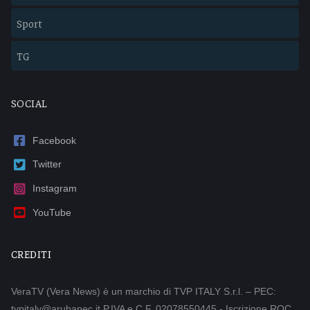
Sport
TG
SOCIAL
Facebook
Twitter
Instagram
YouTube
CREDITI
VeraTV (Vera News) è un marchio di TVP ITALY S.r.l. – PEC:
tvpitaly@arubapec.it P.IVA e C.F. 02078550445 - Iscrizione ROC