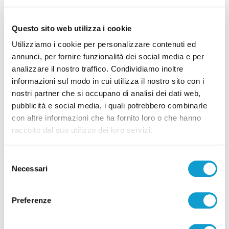
Questo sito web utilizza i cookie
Utilizziamo i cookie per personalizzare contenuti ed
annunci, per fornire funzionalità dei social media e per
analizzare il nostro traffico. Condividiamo inoltre
Ascoli - Sventato tentativo di introdurre
informazioni sul modo in cui utilizza il nostro sito con i
droga nel carcere di Marino del Tronto
nostri partner che si occupano di analisi dei dati web,
di Pierluigi Dorotei
pubblicità e social media, i quali potrebbero combinarle
con altre informazioni che ha fornito loro o che hanno
raccolto dal suo utilizzo dei loro servizi.
Selezione
Necessari
del
consenso
Pubblicità
Preferenze