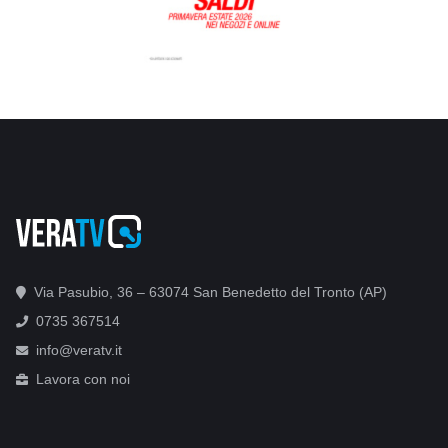
Via Pasubio, 36 – 63074 San Benedetto del Tronto (AP)
0735 367514
info@veratv.it
Lavora con noi