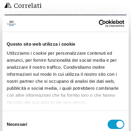
Correlati
Questo sito web utilizza i cookie
Utilizziamo i cookie per personalizzare contenuti ed
annunci, per fornire funzionalità dei social media e per
analizzare il nostro traffico. Condividiamo inoltre
informazioni sul modo in cui utilizza il nostro sito con i
nostri partner che si occupano di analisi dei dati web,
pubblicità e social media, i quali potrebbero combinarle
con altre informazioni che ha fornito loro o che hanno
raccolto dal suo utilizzo dei loro servizi.
Samb-Lanciano 4-0, entrano Sgarbi e Perrotta
e cambia tutto, doppietta di Faggioli
Selezione
di Pier Paolo Flammini
Necessari
del