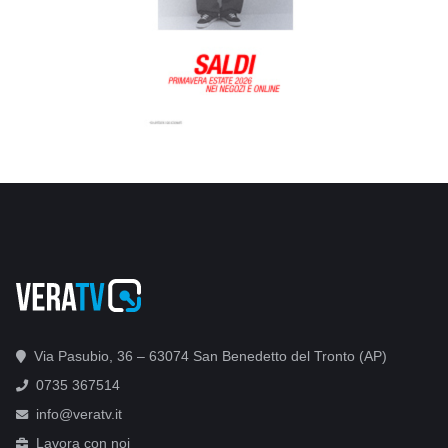
Via Pasubio, 36 – 63074 San Benedetto del Tronto (AP)
0735 367514
info@veratv.it
Lavora con noi