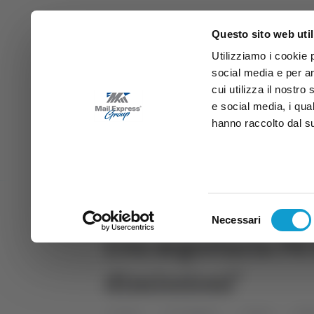
Questo sito web util
Utilizziamo i cookie 
social media e per an
cui utilizza il nostro
e social media, i qua
hanno raccolto dal suo
News
Sport
Marche
Ab
DIRETTA SAMB
DIRETTA TV
Selezione
Necessari
del
L’ex segretaria Pd
consenso
dimissioni"
Home
Categorie
Articoli
Mar