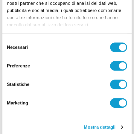
nostri partner che si occupano di analisi dei dati web,
pubblicità e social media, i quali potrebbero combinarle
Pubblicità
con altre informazioni che ha fornito loro o che hanno
raccolto dal suo utilizzo dei loro servizi.
Selezione
Necessari
del
consenso
Preferenze
Statistiche
Marketing
Mostra dettagli