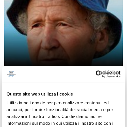
Lutto a San Benedetto, morto lo scultore
Marcello Sgattoni
di Pier Paolo Flammini
Questo sito web utilizza i cookie
Utilizziamo i cookie per personalizzare contenuti ed
annunci, per fornire funzionalità dei social media e per
analizzare il nostro traffico. Condividiamo inoltre
informazioni sul modo in cui utilizza il nostro sito con i