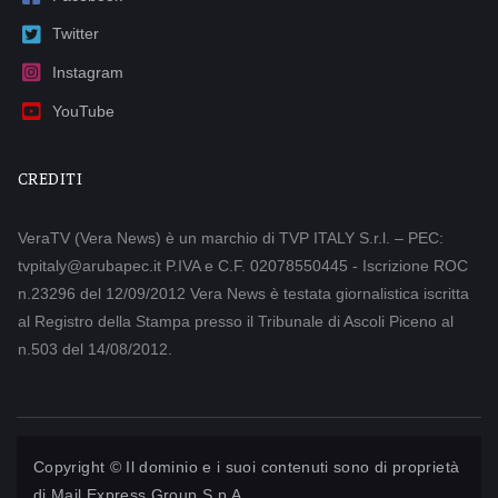
Twitter
Instagram
YouTube
CREDITI
VeraTV (Vera News) è un marchio di TVP ITALY S.r.l. – PEC:
tvpitaly@arubapec.it P.IVA e C.F. 02078550445 - Iscrizione ROC
n.23296 del 12/09/2012 Vera News è testata giornalistica iscritta
al Registro della Stampa presso il Tribunale di Ascoli Piceno al
n.503 del 14/08/2012.
Copyright © Il dominio e i suoi contenuti sono di proprietà
di
Mail Express Group S.p.A.