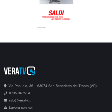
Via Pasubio, 36 – 63074 San Benedetto del Tronto (AP)
0735 367514
info@veratv.it
Lavora con noi