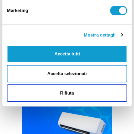
Marketing
Incendio alle porte di Ascoli Piceno, un
Mostra dettagli
residente colto da infarto
di Sergio Cinquino
Accetta tutti
Accetta selezionati
Rifiuta
Pubblicità