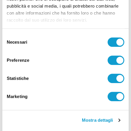
pubblicità e social media, i quali potrebbero combinarle
con altre informazioni che ha fornito loro o che hanno
raccolto dal suo utilizzo dei loro servizi.
Selezione
Necessari
del
consenso
Preferenze
Ascoli Piceno - Pennelli volano sui cavi
dell’alta tensione e restano in bilico su un
albero
Statistiche
di Rossella Luciani
Marketing
Mostra dettagli