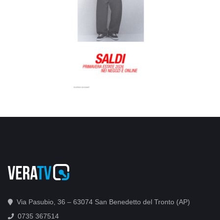
Via Pasubio, 36 – 63074 San Benedetto del Tronto (AP)
0735 367514