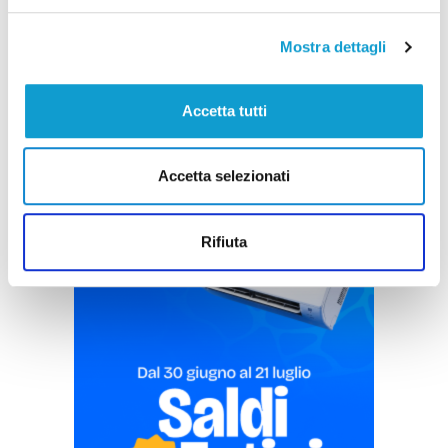
di Rossella Luciani
Mostra dettagli
Accetta tutti
Accetta selezionati
Pubblicità
Rifiuta