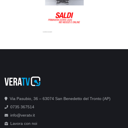
Via Pasubio, 36 – 63074 San Benedetto del Tronto (AP)
0735 367514
info@veratv.it
Lavora con noi