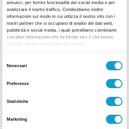
annunci, per fornire funzionalità dei social media e per
analizzare il nostro traffico. Condividiamo inoltre
informazioni sul modo in cui utilizza il nostro sito con i
Correlati
nostri partner che si occupano di analisi dei dati web,
pubblicità e social media, i quali potrebbero combinarle
con altre informazioni che ha fornito loro o che hanno
raccolto dal suo utilizzo dei loro servizi.
Selezione
Necessari
del
consenso
Preferenze
Statistiche
Ritrovati in Nepal i corpi di 5 alpinisti morti,
Marketing
c’è anche il teramano Di Marcello