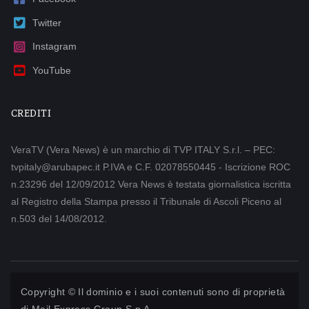
Twitter
Instagram
YouTube
CREDITI
VeraTV (Vera News) è un marchio di TVP ITALY S.r.l. – PEC:
tvpitaly@arubapec.it P.IVA e C.F. 02078550445 - Iscrizione ROC
n.23296 del 12/09/2012 Vera News è testata giornalistica iscritta
al Registro della Stampa presso il Tribunale di Ascoli Piceno al
n.503 del 14/08/2012.
Copyright © Il dominio e i suoi contenuti sono di proprietà
di
Mail Express Group S.p.A.