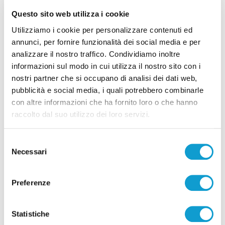
Questo sito web utilizza i cookie
Utilizziamo i cookie per personalizzare contenuti ed
Ascoli Piceno - Pennelli volano sui cavi
annunci, per fornire funzionalità dei social media e per
analizzare il nostro traffico. Condividiamo inoltre
dell’alta tensione e restano in bilico su un
informazioni sul modo in cui utilizza il nostro sito con i
albero
nostri partner che si occupano di analisi dei dati web,
di Rossella Luciani
pubblicità e social media, i quali potrebbero combinarle
con altre informazioni che ha fornito loro o che hanno
raccolto dal suo utilizzo dei loro servizi.
Selezione
Necessari
del
consenso
Pubblicità
Preferenze
Statistiche