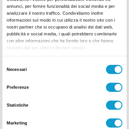
alla Triestina
annunci, per fornire funzionalità dei social media e per
di Pierluigi Dorotei
analizzare il nostro traffico. Condividiamo inoltre
informazioni sul modo in cui utilizza il nostro sito con i
nostri partner che si occupano di analisi dei dati web,
pubblicità e social media, i quali potrebbero combinarle
con altre informazioni che ha fornito loro o che hanno
raccolto dal suo utilizzo dei loro servizi.
Pubblicità
Selezione
Necessari
del
consenso
Preferenze
Statistiche
Marketing