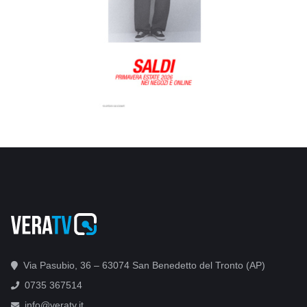
Via Pasubio, 36 – 63074 San Benedetto del Tronto (AP)
0735 367514
info@veratv.it