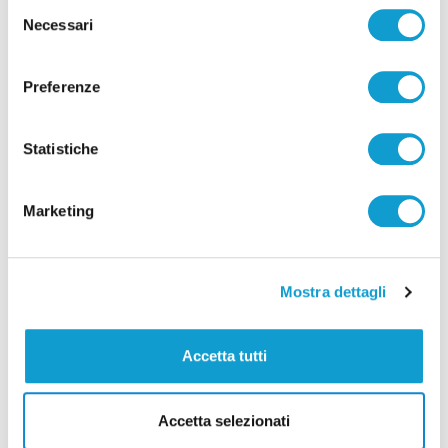
Selezione
Necessari
del
consenso
Correlati
Preferenze
Statistiche
Marketing
Mostra dettagli
Accetta tutti
Accetta selezionati
Coppa Italia Serie C - Biglietti ancora bloccati