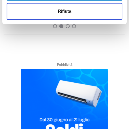
per il derby tra Pescara e Samb: decide il
Comitato sicurezza
Rifiuta
di Pierluigi Dorotei
Pubblicità