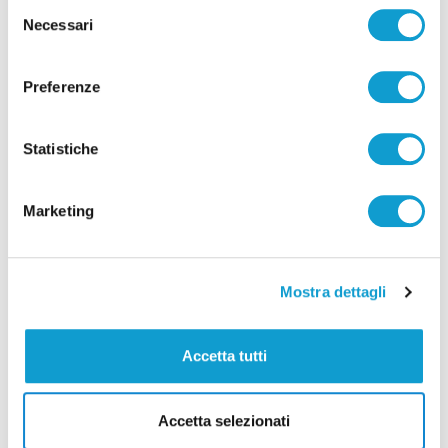
Selezione
Necessari
del
consenso
Correlati
Preferenze
Statistiche
Marketing
Mostra dettagli
Accetta tutti
Accetta selezionati
Coppa Italia Serie C - Biglietti ancora bloccati