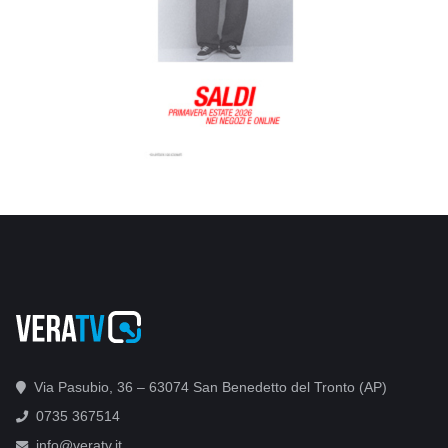
Via Pasubio, 36 – 63074 San Benedetto del Tronto (AP)
0735 367514
info@veratv.it