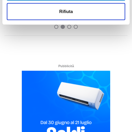
per il derby tra Pescara e Samb: decide il
Comitato sicurezza
Rifiuta
di Pierluigi Dorotei
Pubblicità