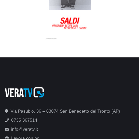
Via Pasubio, 36 – 63074 San Benedetto del Tronto (AP)
0735 367514
info@veratv.it
Lavora con noi