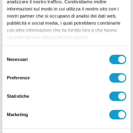
analizzare il nostro traffico. Condividiamo inoltre
Correlati
informazioni sul modo in cui utilizza il nostro sito con i
nostri partner che si occupano di analisi dei dati web,
pubblicità e social media, i quali potrebbero combinarle
con altre informazioni che ha fornito loro o che hanno
raccolto dal suo utilizzo dei loro servizi.
Selezione
Necessari
del
consenso
Preferenze
Statistiche
Ritrovati in Nepal i corpi di 5 alpinisti morti,
c’è anche il teramano Di Marcello
Marketing
di Rossella Luciani