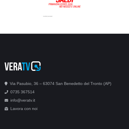
Via Pasubio, 36 – 63074 San Benedetto del Tronto (AP)
0735 367514
info@veratv.it
Lavora con noi