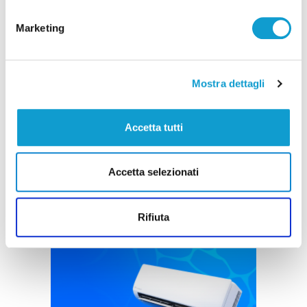
Marketing
Ritrovati in Nepal i corpi di 5 alpinisti morti,
Mostra dettagli
c’è anche il teramano Di Marcello
di Rossella Luciani
Accetta tutti
Accetta selezionati
Rifiuta
Pubblicità