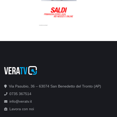
Via Pasubio, 36 – 63074 San Benedetto del Tronto (AP)
0735 367514
info@veratv.it
Lavora con noi