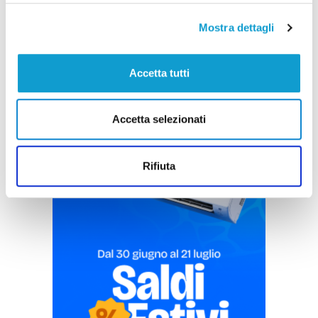
Mostra dettagli
Accetta tutti
Accetta selezionati
Pubblicità
Rifiuta