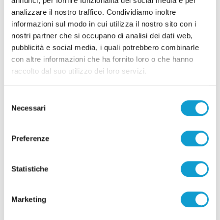
annunci, per fornire funzionalità dei social media e per
Correlati
analizzare il nostro traffico. Condividiamo inoltre
informazioni sul modo in cui utilizza il nostro sito con i
nostri partner che si occupano di analisi dei dati web,
pubblicità e social media, i quali potrebbero combinarle
con altre informazioni che ha fornito loro o che hanno
raccolto dal suo utilizzo dei loro servizi.
Selezione
Necessari
del
consenso
Preferenze
Statistiche
San Benedetto del Tronto - Super ospiti per il
debutto del Teatro della Stoppia
Marketing
di Matteo Porfiri