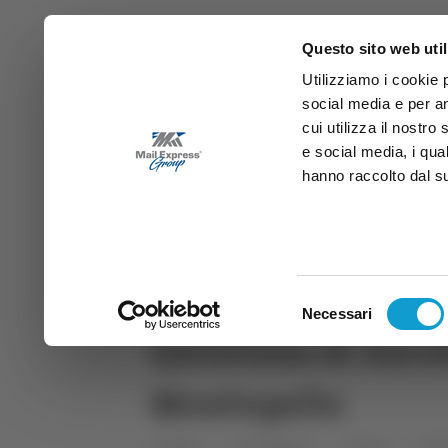
Questo sito web util
Utilizziamo i cookie 
social media e per an
cui utilizza il nostro
e social media, i qua
hanno raccolto dal suo
News
Sport
Marche
Ab
DIRETTA SAMB
DIRETTA TV
Selezione
Necessari
del
Quintana di Ascoli
consenso
Montegallo
Home
Categorie
Articoli
Mar