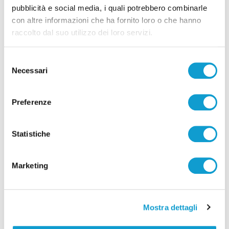
pubblicità e social media, i quali potrebbero combinarle
con altre informazioni che ha fornito loro o che hanno
raccolto dal suo utilizzo dei loro servizi.
Selezione
Necessari
del
consenso
Preferenze
Ascoli Piceno - Incendio tra Poggio di Bretta e
Vallesenzana, in azione 15 vigili del fuoco
Statistiche
di Pierluigi Dorotei
Marketing
Mostra dettagli