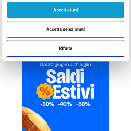
Pubblicità
Accetta tutti
Accetta selezionati
Rifiuta