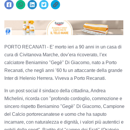
PORTO RECANATI - E’ morto ieri a 90 anni in un casa di
cura di Civitanova Marche, dov’era ricoverato, l’ex
calciatore Beniamino "Gegè" Di Giacomo, nato a Porto
Recanati, che negli anni ’60 fu un attaccante della grande
Inter di Helenio Herrera. Viveva a Porto Recanati.
In un post social il sindaco della cittadina, Andrea
Michelini, ricorda con "profondo cordoglio, commozione e
sincero rispetto Beniamino "Gegè" Di Giacomo, Campione
del Calcio portorecanatese e uomo che ha saputo
incarnare, con naturalezza e dignità, i valori più autentici e
nobili dello sport". Partito dal "campo dei Frati" (Oratorio