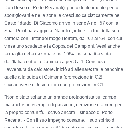
Don Bosco di Porto Recanati), punto di riferimento per lo
sport giovanile nella zona, e cresciuto calcisticamente nel
Castelfidardo, Di Giacomo arrivò in serie A nel ’57 con la
Spal. Poi il passaggio al Napoli e, infine, il clou della sua
carriera con l’Inter del mago Herrera, dal ’62 al ’64, con cui
vinse uno scudetto e la Coppa dei Campioni. Vestì anche
la maglia della nazionale nel 1964, nella partita vinta
dall’Italia contro la Danimarca per 3 a 1. Conclusa
l’avventura da calciatore, iniziò ad allenare: tra le panchine
quelle alla guida di Osimana (promozione in C2),
Civitanovese e Jesina, con due promozioni in C1.
"Non è stato soltanto un grande protagonista sul campo,
ma anche un esempio di passione, dedizione e amore per
la propria comunità. - scrive ancora il sindaco di Porto
Recanati - Con il suo impegno costante, il suo spirito di
squadra e la sua generosità ha dato moltissimo alla nostra