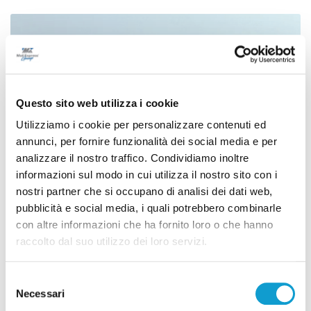
Questo sito web utilizza i cookie
Utilizziamo i cookie per personalizzare contenuti ed
annunci, per fornire funzionalità dei social media e per
analizzare il nostro traffico. Condividiamo inoltre
informazioni sul modo in cui utilizza il nostro sito con i
nostri partner che si occupano di analisi dei dati web,
pubblicità e social media, i quali potrebbero combinarle
Incendio alle porte di Ascoli Piceno, un
con altre informazioni che ha fornito loro o che hanno
raccolto dal suo utilizzo dei loro servizi.
residente colto da infarto
di Sergio Cinquino
Selezione
Necessari
del