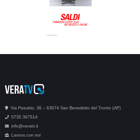
Via Pasubio, 36 – 63074 San Benedetto del Tronto (AP)
0735 367514
info@veratv.it
Lavora con noi