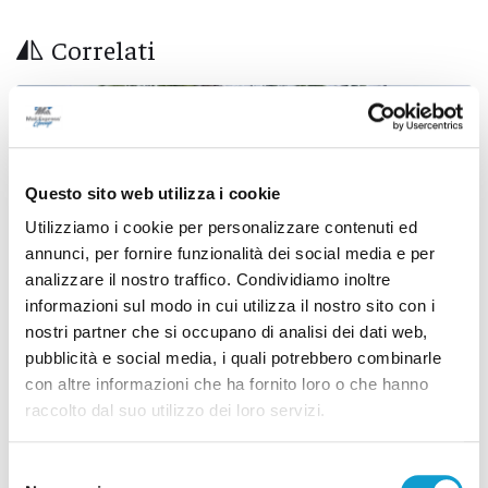
Correlati
Questo sito web utilizza i cookie
Utilizziamo i cookie per personalizzare contenuti ed
annunci, per fornire funzionalità dei social media e per
analizzare il nostro traffico. Condividiamo inoltre
informazioni sul modo in cui utilizza il nostro sito con i
nostri partner che si occupano di analisi dei dati web,
pubblicità e social media, i quali potrebbero combinarle
con altre informazioni che ha fornito loro o che hanno
raccolto dal suo utilizzo dei loro servizi.
Ascoli Piceno - Pennelli volano sui cavi
dell’alta tensione e restano in bilico su un
Selezione
albero