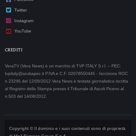
Twitter
Instagram
YouTube
CREDITI
VeraTV (Vera News) è un marchio di TVP ITALY S.r.l. – PEC:
tvpitaly@arubapec.it P.IVA e C.F. 02078550445 - Iscrizione ROC
n.23296 del 12/09/2012 Vera News è testata giornalistica iscritta
al Registro della Stampa presso il Tribunale di Ascoli Piceno al
n.503 del 14/08/2012.
Copyright © Il dominio e i suoi contenuti sono di proprietà
di
Mail Express Group S.p.A.