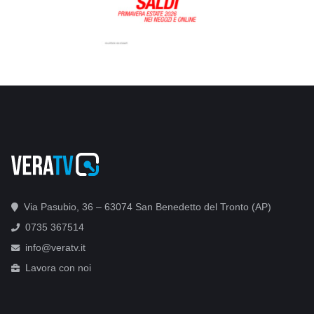
Via Pasubio, 36 – 63074 San Benedetto del Tronto (AP)
0735 367514
info@veratv.it
Lavora con noi