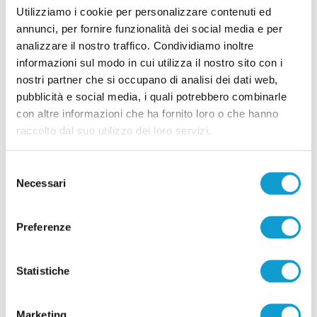
Utilizziamo i cookie per personalizzare contenuti ed
Calcio Serie C - Bongelli lascia la Samb e passa
annunci, per fornire funzionalità dei social media e per
alla Triestina
analizzare il nostro traffico. Condividiamo inoltre
di Pierluigi Dorotei
informazioni sul modo in cui utilizza il nostro sito con i
nostri partner che si occupano di analisi dei dati web,
pubblicità e social media, i quali potrebbero combinarle
con altre informazioni che ha fornito loro o che hanno
raccolto dal suo utilizzo dei loro servizi.
Selezione
Pubblicità
Necessari
del
consenso
Preferenze
Statistiche
Marketing