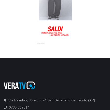
Via Pasubio, 36 – 63074 San Benedetto del Tronto (AP)
0735 367514